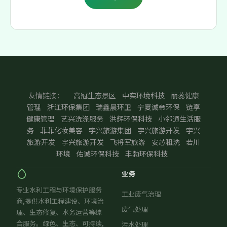
友情链接：
高冠生态景区
中实环境科技
丽蕊健康
管理
浙江环保集团
瑞鑫晨环卫
宁夏诚帝环保
链享
健康管理
艺兴洗涤服务
洪辉环保科技
小邻通生活服
务
菲菲化妆美容
宇兴旅游集团
宇兴旅游开发
宇兴
旅游开发
宇兴旅游开发
飞将军旅游
安芯租洗
若川
环境
佑诚环保科技
丰勃环保科技
业务
专业水利工程与环境保护服务
工业废气治理
商,提供水利工程建设、环境治
废气处理
理、生态修复、水务运营等综
合服务。绿色、生态、可持续,
污水处理