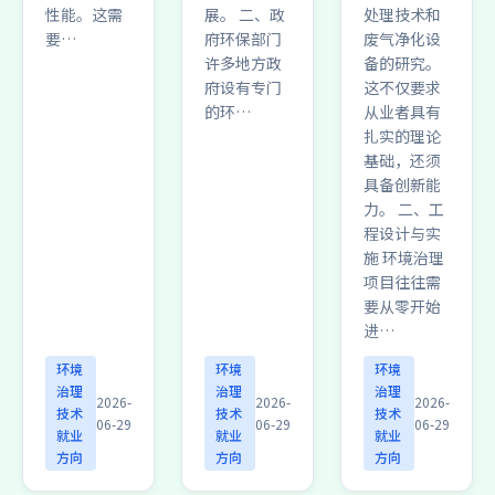
性能。这需
展。 二、政
处理技术和
要…
府环保部门
废气净化设
许多地方政
备的研究。
府设有专门
这不仅要求
的环…
从业者具有
扎实的理论
基础，还须
具备创新能
力。 二、工
程设计与实
施 环境治理
项目往往需
要从零开始
进…
环境
环境
环境
治理
治理
治理
2026-
2026-
2026-
技术
技术
技术
06-29
06-29
06-29
就业
就业
就业
方向
方向
方向