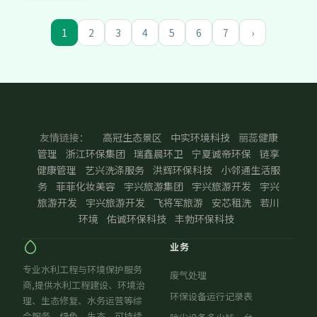
1
2
3
4
5
6
7
›
友情链接：
高冠生态景区
中实环境科技
丽蕊健康
管理
浙江环保集团
瑞鑫晨环卫
宁夏诚帝环保
链享
健康管理
艺兴洗涤服务
洪辉环保科技
小邻通生活服
务
菲菲化妆美容
宇兴旅游集团
宇兴旅游开发
宇兴
旅游开发
宇兴旅游开发
飞将军旅游
安芯租洗
若川
环境
佑诚环保科技
丰勃环保科技
业务
专业水利工程与环境保护服务
废气处理
商,提供水利工程建设、环境治
环保设备运行记录表
理、生态修复、水务运营等综
合服务。绿色、生态、可持续,