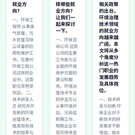
就业方
择哪些就
相关政策
向？
业方向？
的出台，
让我们一
环境治理
一、环保工
起来探讨
技术领域
程师 从事废
一下。
的就业方
气处理、污
向越来越
水处理及除
一、环保咨
广阔。本
尘设备的应
询公司 这类
文将从多
用和维护工
公司的主要
个角度分
作。在惠州
工作是为企
析这一热
环保工程公
业提供环境
门职业的
司这样的企
保护方面的
发展趋势
业中，这类
建议和服
及具体岗
职位非常受
务。环境治
位。
欢迎。 二、
理技术专业
技术研发人
的学生可以
一、技术研
员 研究并开
从事环境评
发与创新 环
发新的环境
估、污染控
保企业对于
治理技术，
制等工作，
新技术的研
提高现有技
帮助企业实
发需求不断
术的效率与
现可持续发
增加，如水