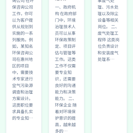
询公司 在环
事废气处
保咨询公司
一、政府机
理、污水处
工作，你可
构 在政府部
理以及除尘
以为客户提
门中，环境
设备等相关
供从规划到
治理技术人
岗位。 二、
实施的一系
员可以从事
废气处理工
列服务。例
环保政策制
程师 这类岗
如，某知名
定、项目评
位负责设计
环保咨询公
估与管理等
和安装废气
司在惠州地
工作。这类
处理系…
区的项目
工作不仅需
中，需要技
要专业知
术专家进行
识，还需要
空气污染源
良好的沟通
调查和治理
能力和决策
方案设计。
能力。 二、
这类职位要
环保企业 随
求具备扎实
着对环境保
的专业知…
护意识的提
高，越来越
多的…