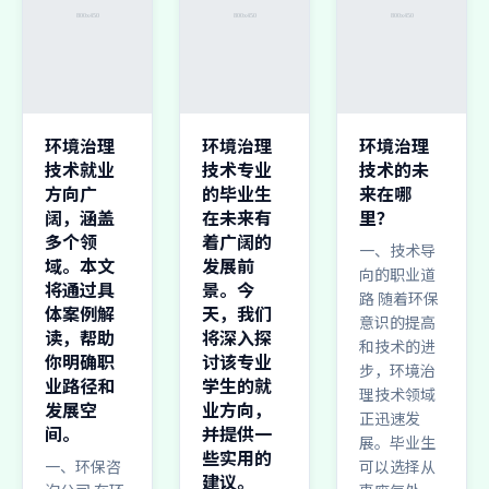
环境治理
环境治理
环境治理
技术就业
技术专业
技术的未
方向广
的毕业生
来在哪
阔，涵盖
在未来有
里？
多个领
着广阔的
一、技术导
域。本文
发展前
向的职业道
将通过具
景。今
路 随着环保
体案例解
天，我们
意识的提高
读，帮助
将深入探
和技术的进
你明确职
讨该专业
步，环境治
业路径和
学生的就
理技术领域
发展空
业方向，
正迅速发
间。
并提供一
展。毕业生
些实用的
一、环保咨
可以选择从
建议。