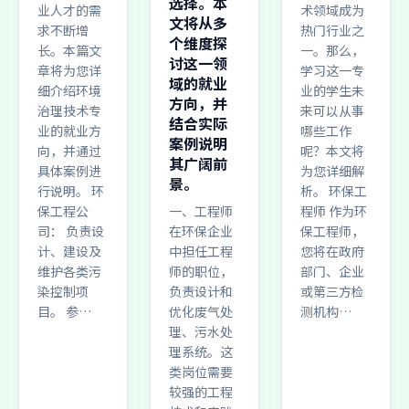
选择。本
业人才的需
术领域成为
文将从多
求不断增
热门行业之
个维度探
长。本篇文
一。那么，
讨这一领
章将为您详
学习这一专
域的就业
细介绍环境
业的学生未
方向，并
治理技术专
来可以从事
结合实际
业的就业方
哪些工作
案例说明
向，并通过
呢？本文将
其广阔前
具体案例进
为您详细解
景。
行说明。 环
析。 环保工
保工程公
一、工程师
程师 作为环
司： 负责设
在环保企业
保工程师，
计、建设及
中担任工程
您将在政府
维护各类污
师的职位，
部门、企业
染控制项
负责设计和
或第三方检
目。 参…
优化废气处
测机构…
理、污水处
理系统。这
类岗位需要
较强的工程